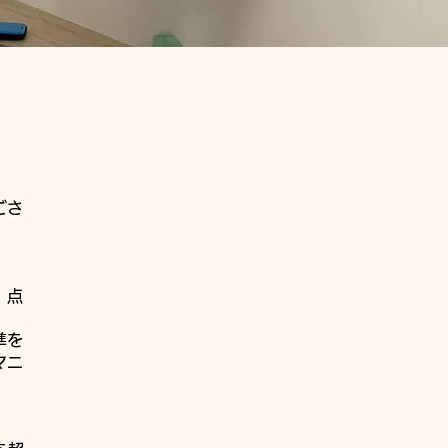
ごさ
、点
準を
マニ