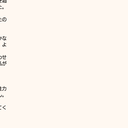
を超
た。
たの
かな
、よ
わせ
私が
注力
ん。
てく