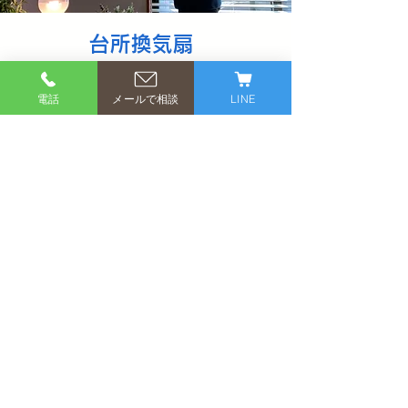
台所換気扇
換気扇の油汚れ放置は、家の寿命
電話
メールで相談
LINE
を縮め、火災の原因にもなりま
す。 表面だけでなく、ドラム内
部まで分解洗浄し、吸い込む力を
新品同様に戻します。
換気扇・分解清掃
職人サービス クチコミ
​Google、くらしのマーケットから素晴ら
しいクチコミをいただきました。ユーザー
の皆様の選択肢にどんちゃんハウスを指名